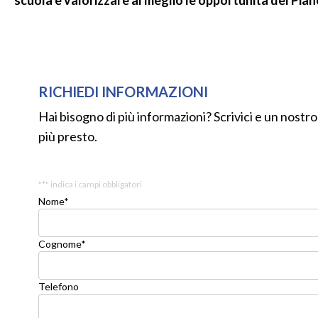
scuola e valorizzare al meglio le opportunità del Pia
RICHIEDI INFORMAZIONI
Hai bisogno di più informazioni? Scrivici e un nostro
più presto.
"
*
" indica i campi obbligatori
Nome
*
Cognome
*
Telefono