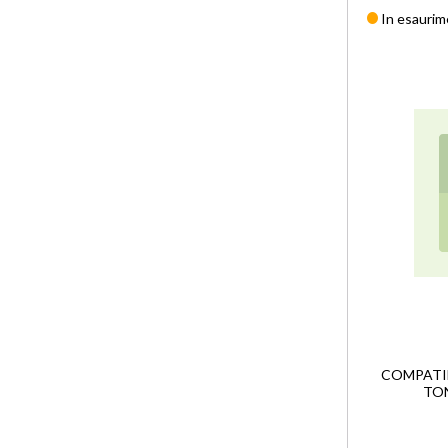
In esauri
COMPATIB
TON