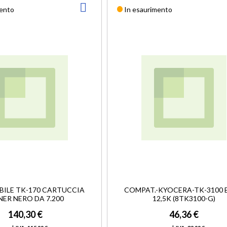
AGGIUNGI
mento
In esaurimento
ALLA
LISTA
DESIDERI
ILE TK-170 CARTUCCIA
COMPAT.-KYOCERA-TK-3100 B
ER NERO DA 7.200
12,5K (8TK3100-G)
140,30 €
46,36 €