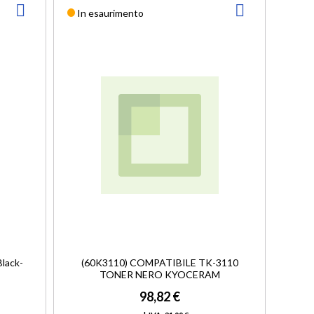
AGGIUNGI
AGGIUNGI
In esaurimento
ALLA
ALLA
LISTA
LISTA
DESIDERI
DESIDERI
lack-
(60K3110) COMPATIBILE TK-3110
TONER NERO KYOCERAM
98,82 €