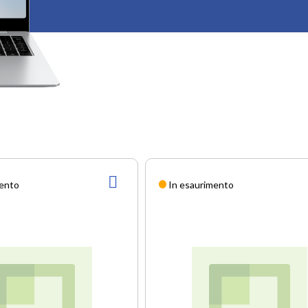
AGGIUNGI
mento
In esaurimento
ALLA
LISTA
DESIDERI