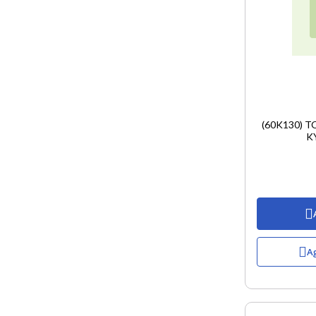
(60K130) 
K
Ag