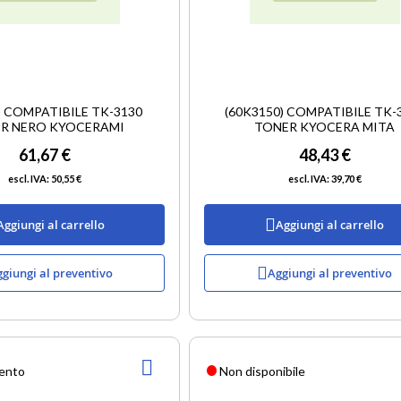
) COMPATIBILE TK-3130
(60K3150) COMPATIBILE TK-
R NERO KYOCERAMI
TONER KYOCERA MITA
61,67 €
48,43 €
50,55 €
39,70 €
Aggiungi al carrello
Aggiungi al carrello
giungi al preventivo
Aggiungi al preventivo
AGGIUNGI
mento
Non disponibile
ALLA