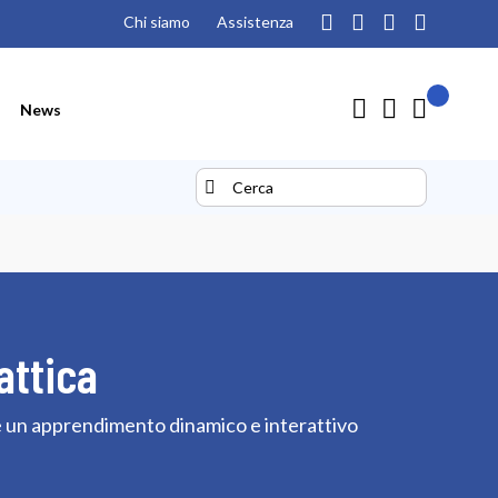
Chi siamo
Assistenza
Il mio pre
Carrello
News
Search
Search
attica
ire un apprendimento dinamico e interattivo