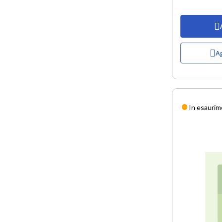
Ag
In esauri