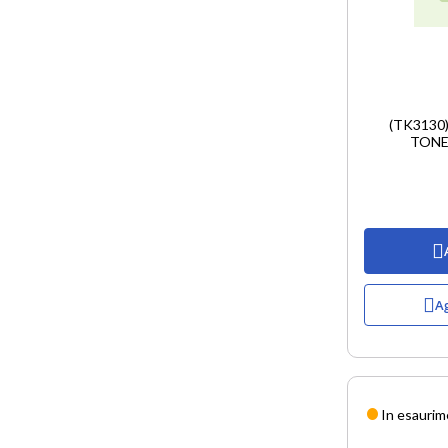
(TK3130
TONE
Ag
In esauri