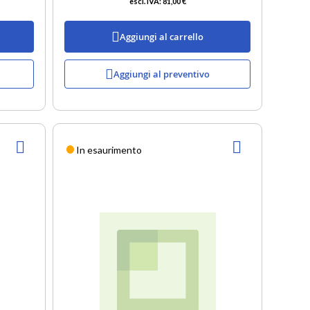
81,00 €
Aggiungi al carrello
Aggiungi al preventivo
AGGIUNGI
AGGIUNGI
In esaurimento
ALLA
ALLA
LISTA
LISTA
DESIDERI
DESIDERI