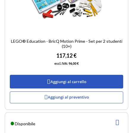
LEGO® Education - BricQ Motion Prime - Set per 2 studenti
(10+)
117,12 €
96,00 €
Aggiungi al carrello
Aggiungi al preventivo
AGG
Disponibile
ALLA