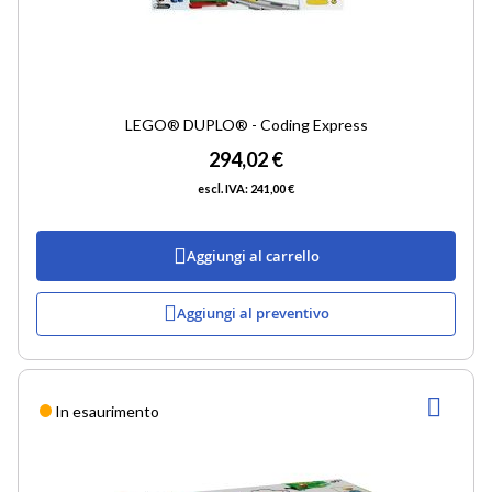
LEGO® DUPLO® - Coding Express
294,02 €
241,00 €
Aggiungi al carrello
Aggiungi al preventivo
AGG
In esaurimento
ALLA
LIST