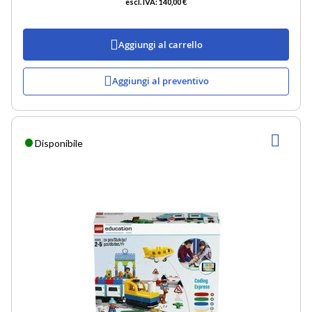
140,00 €
Aggiungi al carrello
Aggiungi al preventivo
AGG
Disponibile
ALLA
LIST
DESI