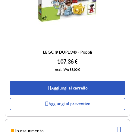
LEGO® DUPLO® - Popoli
107,36 €
88,00 €
Aggiungi al carrello
Aggiungi al preventivo
AGG
In esaurimento