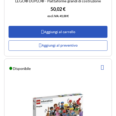
LEGO® DUPLO® - Piattaforme grandi di costruzione
50,02 €
41,00 €
Aggiungi al carrello
Aggiungi al preventivo
AGG
Disponibile
ALLA
LIST
DESI