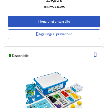
159,82 €
131,00 €
Aggiungi al carrello
Aggiungi al preventivo
AGG
Disponibile
ALLA
LIST
DESI