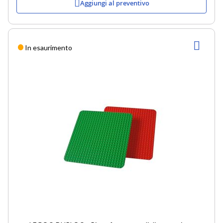
Aggiungi al preventivo
AGG
In esaurimento
ALLA
LIST
DESI