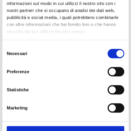
informazioni sul modo in cui utilizzi il nostro sito con i
nostri partner che si occupano di analisi dei dati web,
pubblicità e social media, i quali potrebbero combinarle
LEGO® DUPLO® - Tubi
con altre informazioni che hai fornito loro o che hanno
176,90 €
raccolto dal tuo utilizzo dei loro servizi.
145,00 €
Selezione
Aggiungi al carrello
Necessari
del
consenso
Aggiungi al preventivo
Preferenze
Statistiche
AGG
Disponibile
ALLA
Marketing
LIST
DESI