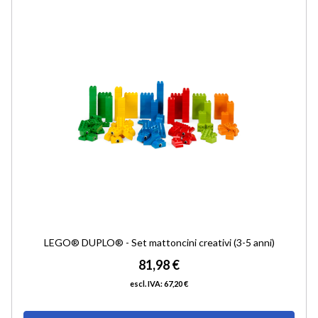
ALLA
LIST
DESI
LEGO® DUPLO® - Set mattoncini creativi (3-5 anni)
81,98 €
67,20 €