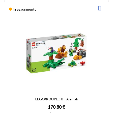
AGG
In esaurimento
ALLA
LIST
DESI
LEGO® DUPLO® - Animali
170,80 €