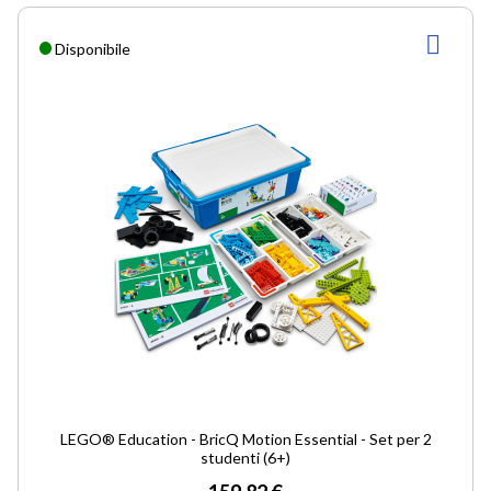
AGG
Disponibile
ALLA
LIST
DESI
LEGO® Education - BricQ Motion Essential - Set per 2
studenti (6+)