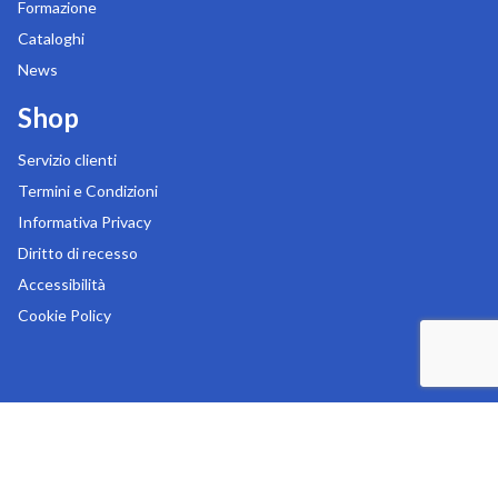
Formazione
Cataloghi
News
Shop
Servizio clienti
Termini e Condizioni
Informativa Privacy
Diritto di recesso
Accessibilità
Cookie Policy
Copyright 2026
MR Digital s.r.l.
-
Sede legale in Via Liguria 76/78 - 20025 Legnano (MI)
-