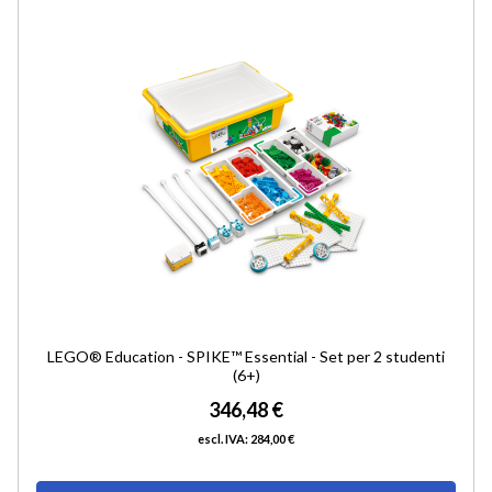
LIST
DESI
LEGO® Education - SPIKE™ Essential - Set per 2 studenti
(6+)
346,48 €
284,00 €