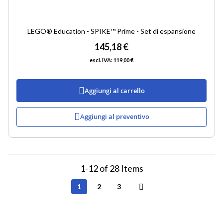
LEGO® Education - SPIKE™ Prime - Set di espansione
145,18 €
119,00 €
Aggiungi al carrello
Aggiungi al preventivo
1
-
12
of
28
Items
Pagina
Attualmente
Pagina
Pagina
1
2
3
Pagina
Successivo
stai
leggendo
la
pagina