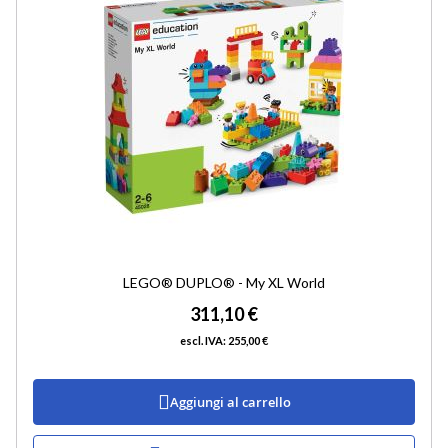
DESI
LEGO® DUPLO® - My XL World
311,10 €
255,00 €
Aggiungi al carrello