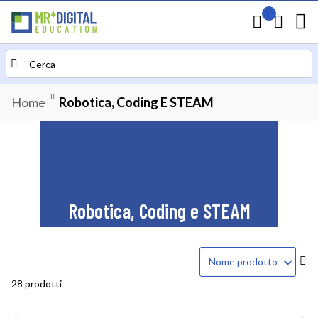
Il mio preven
Carrello
Search
Home
Robotica, Coding E STEAM
Robotica, Coding e STEAM
Im
la
28 prodotti
di
de