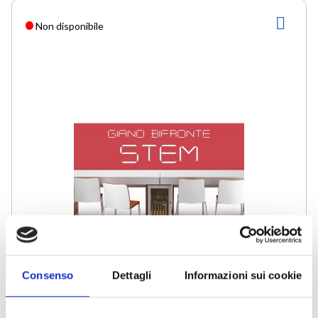
AGG
Non disponibile
ALLA
LIST
DESI
Consenso
Dettagli
Informazioni sui cookie
GIANO-ARMADIETTO GIANO STEM
646,60 €