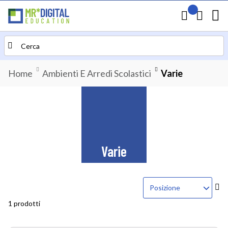
Il mio preven
Carrello
Search
Home
Ambienti E Arredi Scolastici
Varie
Varie
Im
la
1 prodotti
di
de