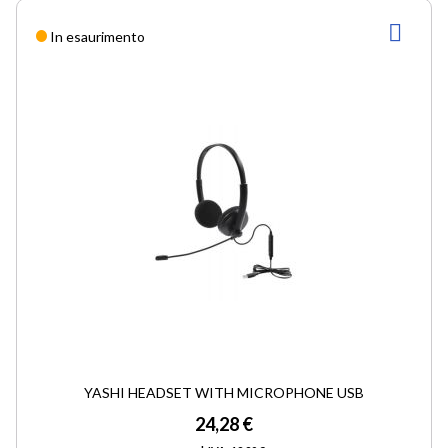
AGG
In esaurimento
ALLA
LIST
DESI
YASHI HEADSET WITH MICROPHONE USB
24,28 €