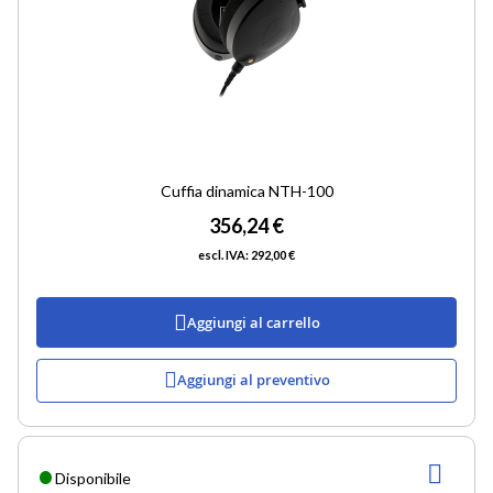
Cuffia dinamica NTH-100
356,24 €
292,00 €
Aggiungi al carrello
Aggiungi al preventivo
AGG
Disponibile