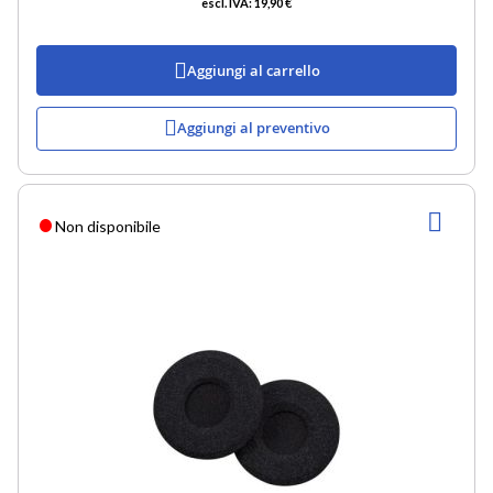
19,90 €
Aggiungi al carrello
Aggiungi al preventivo
AGG
Non disponibile
ALLA
LIST
DESI