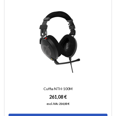
ALLA
LIST
DESI
Cuffia NTH-100M
261,08 €
214,00 €