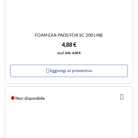
FOAM EAR PADS FOR SC 200 LINE
4,88 €
4,00 €
Aggiungi al preventivo
AGG
Non disponibile
ALLA
LIST
DESI