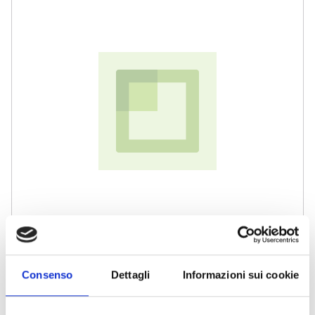
ALLA
LIST
DESI
AIRPODS MAX - STARLIGHT
706,38 €
Consenso
Dettagli
Informazioni sui cookie
579,00 €