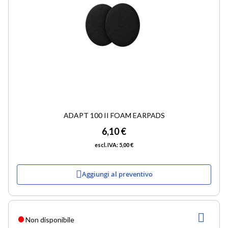
ADAPT 100 II FOAM EARPADS
6,10 €
5,00 €
Aggiungi al preventivo
AGG
Non disponibile