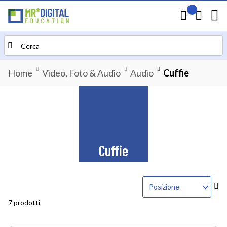
Il mio preven
Carrello
Search
Home
Video, Foto & Audio
Audio
Cuffie
Cuffie
Im
la
7 prodotti
di
de