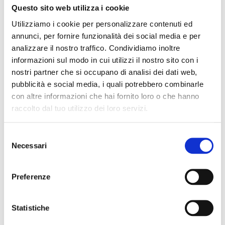
Aggiungi al preventivo
Questo sito web utilizza i cookie
Utilizziamo i cookie per personalizzare contenuti ed
annunci, per fornire funzionalità dei social media e per
AGG
analizzare il nostro traffico. Condividiamo inoltre
Disponibile
informazioni sul modo in cui utilizzi il nostro sito con i
ALLA
nostri partner che si occupano di analisi dei dati web,
LIST
pubblicità e social media, i quali potrebbero combinarle
con altre informazioni che hai fornito loro o che hanno
DESI
raccolto dal tuo utilizzo dei loro servizi.
Selezione
Necessari
del
consenso
Preferenze
Statistiche