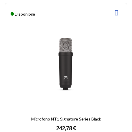
AGG
Disponibile
ALLA
LIST
DESI
Microfono NT1 Signature Series Black
242,78 €