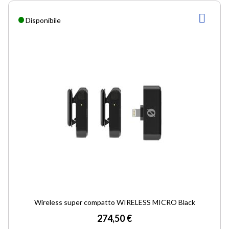
AGG
Disponibile
ALLA
LIST
DESI
Wireless super compatto WIRELESS MICRO Black
274,50 €