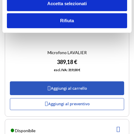
Accetta selezionati
Rifiuta
Microfono LAVALIER
389,18 €
319,00 €
Aggiungi al carrello
Aggiungi al preventivo
AGG
Disponibile