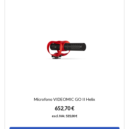
ALLA
LIST
DESI
Microfono VIDEOMIC GO II Helix
652,70 €
535,00 €