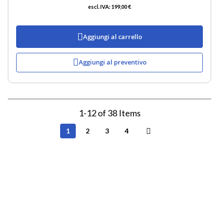
199,00 €
Aggiungi al carrello
Aggiungi al preventivo
1
-
12
of
38
Items
Pagina
Attualmente
Pagina
Pagina
Pagina
1
2
3
4
Pagina
Successivo
stai
leggendo
la
pagina