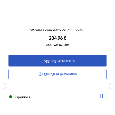
Wireless compatto WIRELESS ME
204,96 €
168,00 €
Aggiungi al carrello
Aggiungi al preventivo
AGG
Disponibile
ALLA
LIST