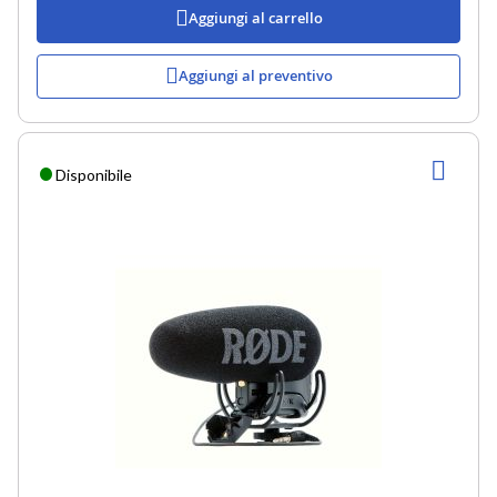
Aggiungi al carrello
Aggiungi al preventivo
AGG
Disponibile
ALLA
LIST
DESI