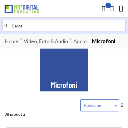
Il mio preven
Carrello
Search
Home
Video, Foto & Audio
Audio
Microfoni
Microfoni
Im
la
38 prodotti
di
de