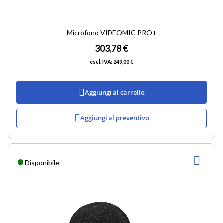
Microfono VIDEOMIC PRO+
303,78 €
249,00 €
Aggiungi al carrello
Aggiungi al preventivo
AGG
Disponibile
ALLA
LIST
DESI