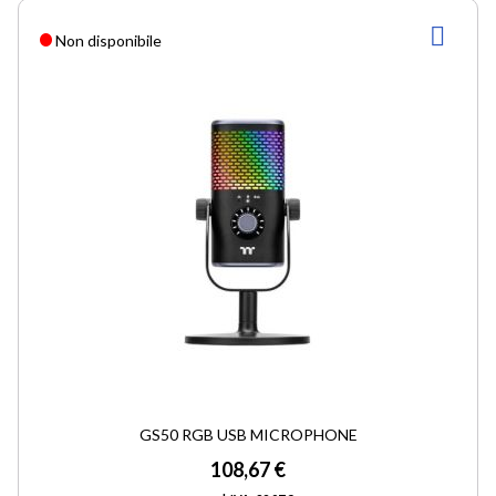
AGG
Non disponibile
ALLA
LIST
DESI
GS50 RGB USB MICROPHONE
108,67 €