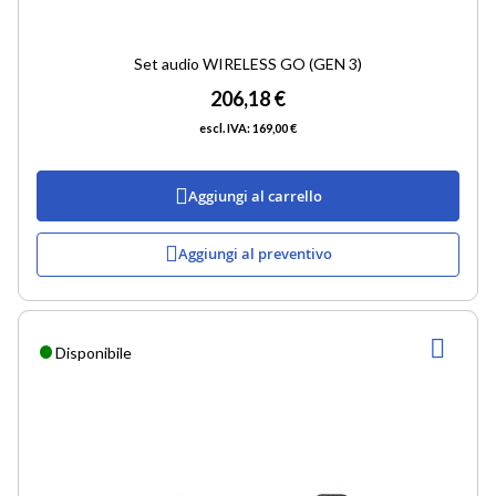
Set audio WIRELESS GO (GEN 3)
206,18 €
169,00 €
Aggiungi al carrello
Aggiungi al preventivo
AGG
Disponibile
ALLA
LIST
DESI