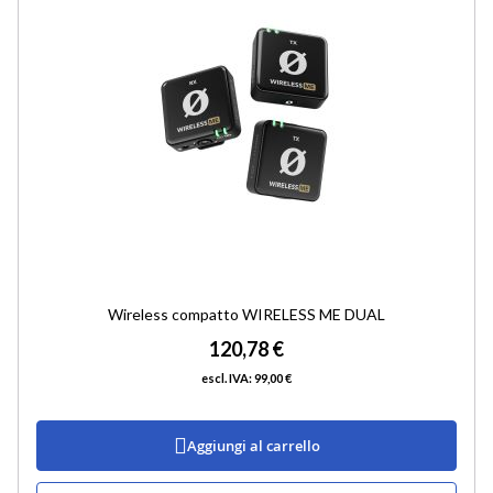
DESI
Wireless compatto WIRELESS ME DUAL
120,78 €
99,00 €
Aggiungi al carrello