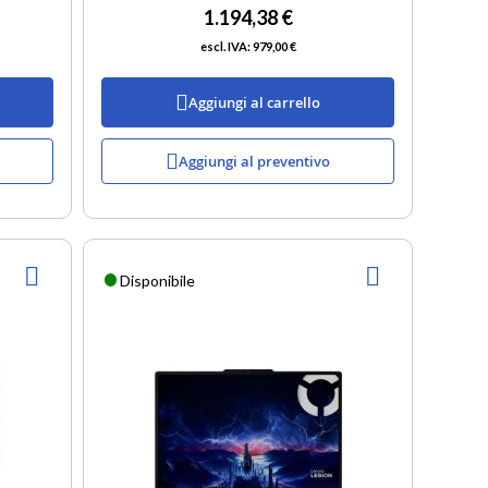
1.194,38 €
979,00 €
Aggiungi al carrello
Aggiungi al preventivo
AGGIUNGI
AGGIUNGI
Disponibile
ALLA
ALLA
LISTA
LISTA
DESIDERI
DESIDERI