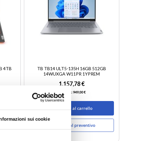
B 4TB
TB TB14 ULT5-135H 16GB 512GB
14WUXGA W11PR 1YPREM
1.157,78 €
949,00 €
Aggiungi al carrello
Informazioni sui cookie
Aggiungi al preventivo