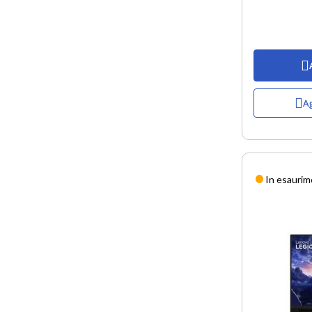
Ag
In esauri