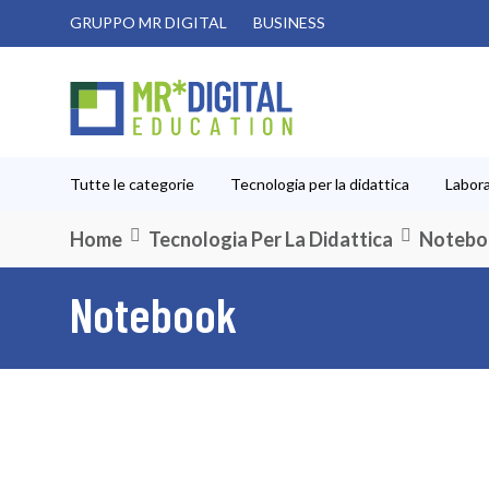
Salta
GRUPPO MR DIGITAL
BUSINESS
al
contenuto
Tutte le categorie
Tecnologia per la didattica
Labora
Home
Tecnologia Per La Didattica
Notebo
Notebook