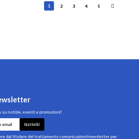
Pagina
Attualmente stai leggendo la pagina
Pagina
Pagina
Pagina
Pagina
1
2
3
4
5
Pagina
Successivo
newsletter
 su notizie, eventi e promozioni!
Iscriviti
e dal titolare del trattamento comunicazioni/newsletter per