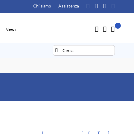
Chi siamo
Assistenza
Il mio pre
Carrello
News
Search
Search
Mostra