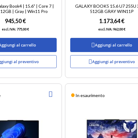
axy Book4 | 15.6" | Core 7 |
GALAXY BOOK5 15.6 U7 255U
12GB | Gray | Win11 Pro
512GB GRAY WIN11P
945,50 €
1.173,64 €
775,00 €
962,00 €
Aggiungi al carrello
Aggiungi al carrello
giungi al preventivo
Aggiungi al preventivo
AGGIUNGI
e
In esaurimento
ALLA
LISTA
DESIDERI