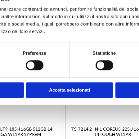
nalizzare contenuti ed annunci, per fornire funzionalità dei socia
inoltre informazioni sul modo in cui utilizzi il nostro sito con i n
AGGIUNGI
e
Disponibile
icità e social media, i quali potrebbero combinarle con altre inform
ALLA
lizzo dei loro servizi.
LISTA
DESIDERI
Preferenze
Statistiche
Accetta selezionati
ULT9-185H 16GB 512GB 14
TS TB14 2-IN-1 COREU5-225U 1
GA W11PR 1YPREM
14TOUCH W11PR