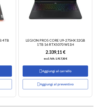
B 4TB
LEGION PRO5 CORE U9-275HX 32GB
1TB 16 RTX5070 W11H
2.339,11 €
1.917,30 €
Aggiungi al carrello
Aggiungi al preventivo