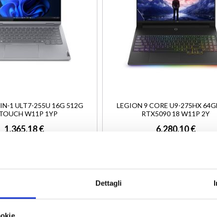
-IN-1 ULT7-255U 16G 512G
LEGION 9 CORE U9-275HX 64G
TOUCH W11P 1YP
RTX5090 18 W11P 2Y
1.365,18 €
6.280,10 €
1.119,00 €
5.147,62 €
Aggiungi al carrello
Aggiungi al carrello
Dettagli
giungi al preventivo
Aggiungi al preventivo
ookie