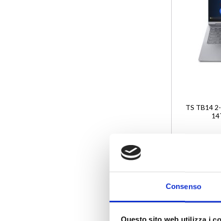
TS TB14 2
14
Consenso
Ag
Questo sito web utilizza i c