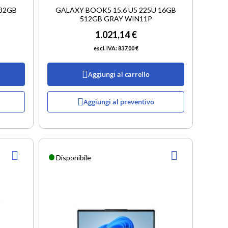
 32GB
GALAXY BOOK5 15.6 U5 225U 16GB
512GB GRAY WIN11P
1.021,14 €
837,00 €
Aggiungi al carrello
Aggiungi al preventivo
AGGIUNGI
AGGIUNGI
Disponibile
ALLA
ALLA
LISTA
LISTA
DESIDERI
DESIDERI