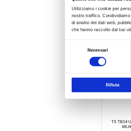
Utilizziamo i cookie per perso
nostro traffico. Condividiamo 
Disponibil
di analisi dei dati web, pubbl
che hanno raccolto dal tuo uti
Selezione
Necessari
del
consenso
Rifiuta
TS TB14 
WUX