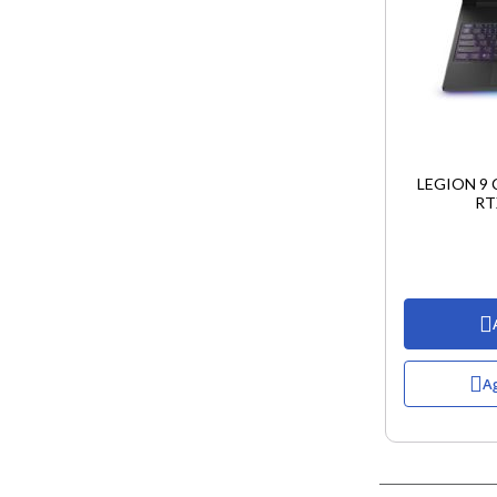
LEGION 9 
RT
Ag