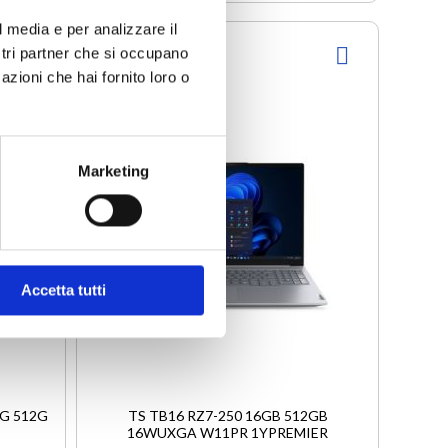
l media e per analizzare il
ostri partner che si occupano
AGGIUNGI
AGGIUNGI
Disponibile
azioni che hai fornito loro o
ALLA
ALLA
LISTA
LISTA
DESIDERI
DESIDERI
Marketing
Accetta tutti
6G 512G
TS TB16 RZ7-250 16GB 512GB
16WUXGA W11PR 1YPREMIER