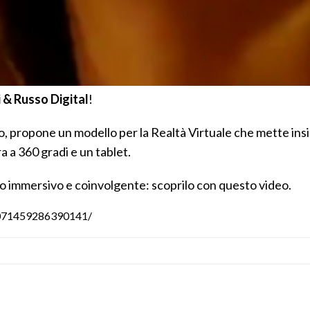
 & Russo Digital
!
 propone un modello per la Realtà Virtuale che mette insi
a a 360 gradi e un tablet.
o immersivo e coinvolgente: scoprilo con questo video.
1071459286390141/