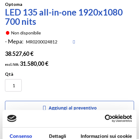
Vai
Optoma
LED 135 all-in-one 1920x1080
all'inizio
della
700 nits
galleria
di
Non disponibile
immagini
- Mepa:
38.527,60 €
31.580,00 €
Qtà
Aggiungi al preventivo
Consenso
Dettagli
Informazioni sui cookie