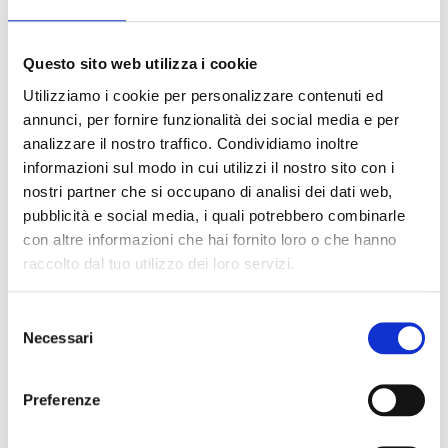
Descrizione prodotto
Optoma FHDC135. Dimensioni diagonale schermo: 3,43 m (135"),
Questo sito web utilizza i cookie
Tecnologia display: LED, Risoluzione del display: 1920 x 1080 Pixel,
Luminosità schermo: 700 cd/m², Tipologia HD: Full HD. Colore del
Utilizziamo i cookie per personalizzare contenuti ed
prodotto: Nero
annunci, per fornire funzionalità dei social media e per
analizzare il nostro traffico. Condividiamo inoltre
Devi acquistare tramite MEPA?
informazioni sul modo in cui utilizzi il nostro sito con i
Puoi cercare i prodotti su MEPA inserendo il codice:
nostri partner che si occupano di analisi dei dati web,
Codice MEPA:
pubblicità e social media, i quali potrebbero combinarle
con altre informazioni che hai fornito loro o che hanno
Vai a MEPA
raccolto dal tuo utilizzo dei loro servizi.
Selezione
Necessari
del
consenso
Preferenze