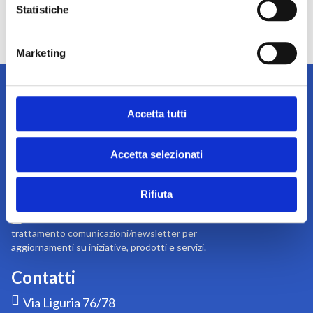
Statistiche
Marketing
Accetta tutti
Iscriviti alla newsletter
Accetta selezionati
Tieniti sempre informato su notizie, eventi e promozioni!
Iscriviti
Iscriviti
Rifiuta
alla
nostra
Acconsento a ricevere dal titolare del
newsletter:
trattamento comunicazioni/newsletter per
aggiornamenti su iniziative, prodotti e servizi.
Contatti
Via Liguria 76/78