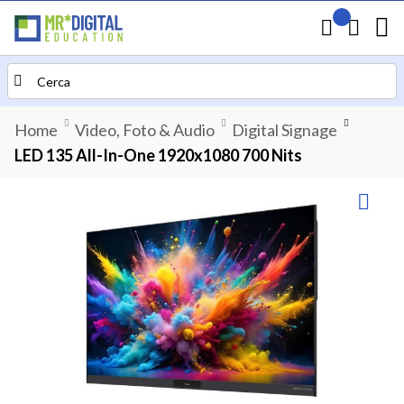
Il mio preven
Carrello
Search
Home
Video, Foto & Audio
Digital Signage
LED 135 All-In-One 1920x1080 700 Nits
Vai
alla
fine
della
galleria
di
immagini