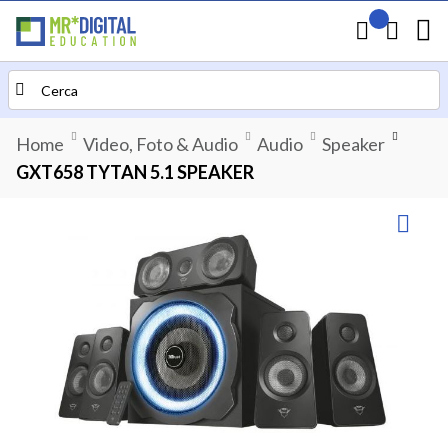
Il mio preven
Carrello
Search
Home
Video, Foto & Audio
Audio
Speaker
GXT658 TYTAN 5.1 SPEAKER
Vai
alla
fine
della
galleria
di
immagini