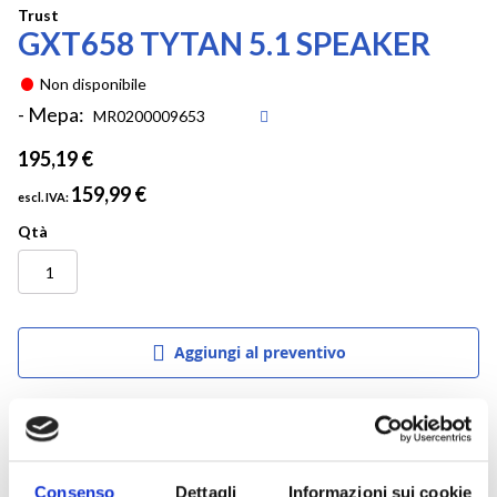
Vai
Trust
GXT658 TYTAN 5.1 SPEAKER
all'inizio
della
galleria
Non disponibile
di
- Mepa:
immagini
195,19 €
159,99 €
Qtà
Aggiungi al preventivo
Descrizione prodotto
Consenso
Dettagli
Informazioni sui cookie