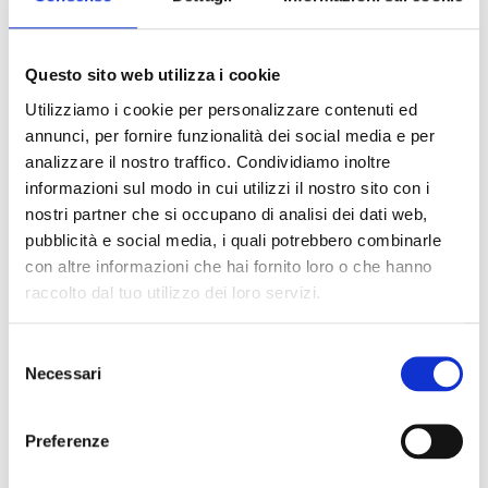
Trust GXT 658 Tytan 5.1. Sistema audio: 5.1 canali, Potenza in
uscita (RMS): 90 W, Utilizzo raccomandato: Universale. Potenza
Satellites RMS: 90 W. Tipologia altoparlante centrale: 1-via,
Questo sito web utilizza i cookie
Potenza altoparlante centrale: 90 W. Tipo di subwoofer:
Utilizziamo i cookie per personalizzare contenuti ed
Subwoofer attivo, Potenza RMS subwoofer: 180 W. Alimentazione:
AC
annunci, per fornire funzionalità dei social media e per
analizzare il nostro traffico. Condividiamo inoltre
informazioni sul modo in cui utilizzi il nostro sito con i
Devi acquistare tramite MEPA?
nostri partner che si occupano di analisi dei dati web,
Puoi cercare i prodotti su MEPA inserendo il codice:
pubblicità e social media, i quali potrebbero combinarle
Codice MEPA:
con altre informazioni che hai fornito loro o che hanno
Vai a MEPA
raccolto dal tuo utilizzo dei loro servizi.
Selezione
Necessari
del
consenso
Preferenze