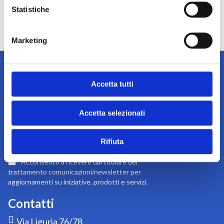
Statistiche
Marketing
Accetta tutti
Iscriviti alla newsletter
Accetta selezionati
Tieniti sempre informato su notizie, eventi e promozioni!
Iscriviti
Rifiuta
Iscriviti
alla
nostra
Acconsento a ricevere dal titolare del
newsletter:
trattamento comunicazioni/newsletter per
aggiornamenti su iniziative, prodotti e servizi.
Contatti
Via Liguria 76/78