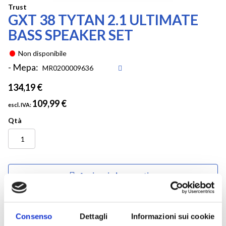
Vai
Trust
GXT 38 TYTAN 2.1 ULTIMATE
all'inizio
della
BASS SPEAKER SET
galleria
di
Non disponibile
immagini
- Mepa:
134,19 €
109,99 €
Qtà
Aggiungi al preventivo
Consenso
Dettagli
Informazioni sui cookie