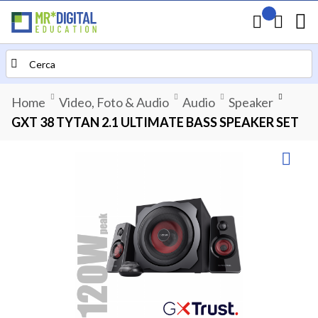
Il mio preven
Carrello
Search
Home
Video, Foto & Audio
Audio
Speaker
GXT 38 TYTAN 2.1 ULTIMATE BASS SPEAKER SET
Vai
alla
fine
della
galleria
di
immagini