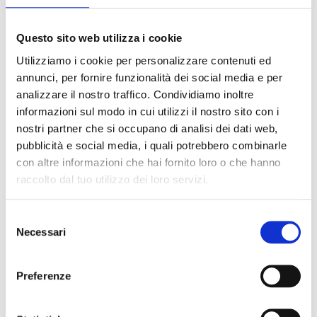
Descrizione prodotto
Trust GXT 38 2.1. Utilizzo raccomandato: Universale. Sistema
Questo sito web utilizza i cookie
audio: 2.0 canali. Tecnologia di connessione: Cablato. Potenza in
Utilizziamo i cookie per personalizzare contenuti ed
uscita (RMS): 60 W. Colore del prodotto: Nero
annunci, per fornire funzionalità dei social media e per
analizzare il nostro traffico. Condividiamo inoltre
Devi acquistare tramite MEPA?
informazioni sul modo in cui utilizzi il nostro sito con i
Puoi cercare i prodotti su MEPA inserendo il codice:
nostri partner che si occupano di analisi dei dati web,
Codice MEPA:
pubblicità e social media, i quali potrebbero combinarle
con altre informazioni che hai fornito loro o che hanno
Vai a MEPA
raccolto dal tuo utilizzo dei loro servizi.
Selezione
Necessari
del
consenso
Preferenze