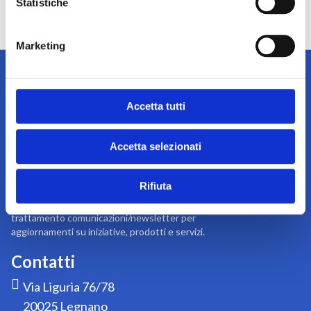
Statistiche
Marketing
Accetta tutti
Iscriviti alla newsletter
Accetta selezionati
Tieniti sempre informato su notizie, eventi e promozioni!
Iscriviti
Iscriviti
alla
Rifiuta
nostra
Acconsento a ricevere dal titolare del
newsletter:
trattamento comunicazioni/newsletter per
aggiornamenti su iniziative, prodotti e servizi.
Contatti
Via Liguria 76/78
20025 Legnano