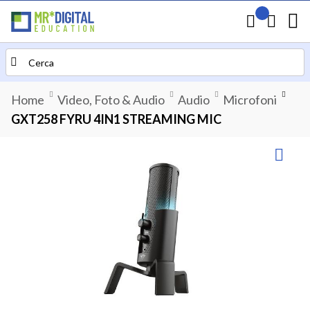
Il mio preven
Carrello
Search
Home
Video, Foto & Audio
Audio
Microfoni
GXT258 FYRU 4IN1 STREAMING MIC
Vai
alla
fine
della
galleria
di
immagini