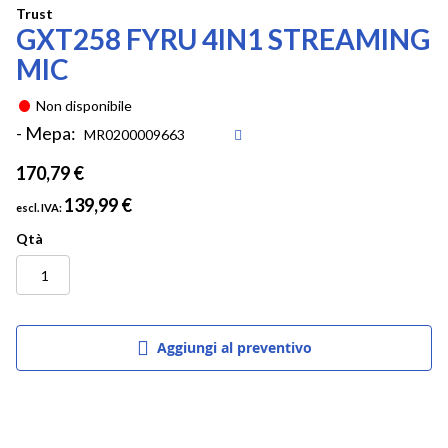
Vai
Trust
GXT258 FYRU 4IN1 STREAMING
all'inizio
della
MIC
galleria
di
Non disponibile
immagini
- Mepa:
170,79 €
139,99 €
Qtà
Aggiungi al preventivo