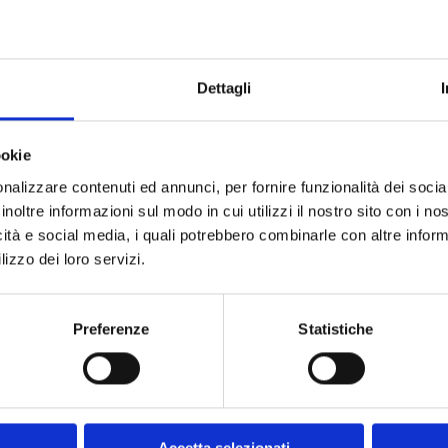
Qtà
Dettagli
ookie
nalizzare contenuti ed annunci, per fornire funzionalità dei socia
inoltre informazioni sul modo in cui utilizzi il nostro sito con i n
icità e social media, i quali potrebbero combinarle con altre inform
Devi acquis
lizzo dei loro servizi.
Puoi cercare i p
Codice MEP
no: -45 dB, Frequenza microfono: 20 - 20000 Hz.
Preferenze
Statistiche
USB. Colore del prodotto: Nero, Lunghezza cavo:
 70 dB. Peso microfono: 573 g
Accetta selezionati