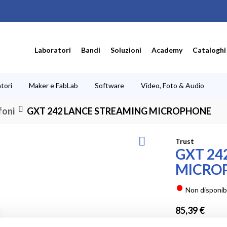
Laboratori
Bandi
Soluzioni
Academy
Cataloghi
tori
Maker e FabLab
Software
Video, Foto & Audio
foni
GXT 242 LANCE STREAMING MICROPHONE
Trust
GXT 24
MICRO
Non disponib
85,39 €
69,99 €