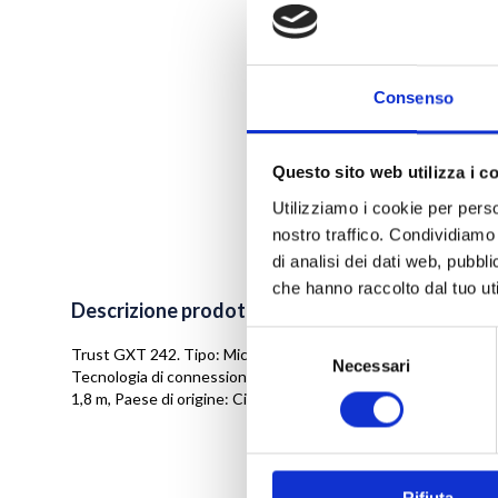
Consenso
Questo sito web utilizza i c
Utilizziamo i cookie per perso
nostro traffico. Condividiamo 
Vai
di analisi dei dati web, pubbl
all'inizio
che hanno raccolto dal tuo uti
della
Descrizione prodotto
galleria
Selezione
di
Trust GXT 242. Tipo: Microfono da tavolo, Sensibilità microfo
immagini
Necessari
del
Tecnologia di connessione: Cablato, Interfaccia dispositivo: 
consenso
1,8 m, Paese di origine: Cina. Rapporto segnale/rumore (SNR):
Rifiuta