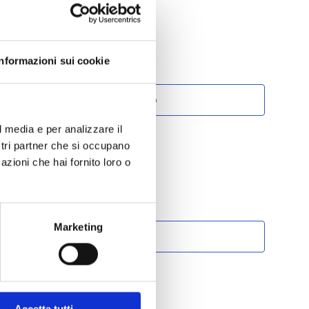
Informazioni sui cookie
Aggiungi al preventivo
l media e per analizzare il
ostri partner che si occupano
azioni che hai fornito loro o
tare tramite MEPA?
rodotti su MEPA inserendo il codice:
A:
Marketing
Vai a MEPA
Accetta tutti