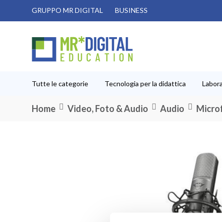
Salta
GRUPPO MR DIGITAL
BUSINESS
al
contenuto
Tutte le categorie
Tecnologia per la didattica
Labora
Home
Video, Foto & Audio
Audio
Micro
Vai
alla
fine
della
galleria
di
immagini