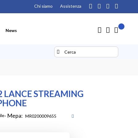
Chi siamo
Assistenza
Il mio pre
Carrello
News
Search
Search
2 LANCE STREAMING
PHONE
- Mepa:
ile