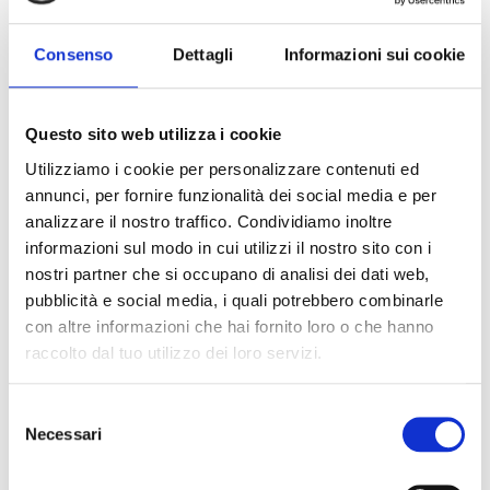
Consenso
Dettagli
Informazioni sui cookie
Aggiungi al carrello
Questo sito web utilizza i cookie
Utilizziamo i cookie per personalizzare contenuti ed
Descrizione prodotto
annunci, per fornire funzionalità dei social media e per
analizzare il nostro traffico. Condividiamo inoltre
RIGENERATO KYOCERA TK-8345Y Toner giallo con CHIP
informazioni sul modo in cui utilizzi il nostro sito con i
(1T02L7ANL0) (12K)
nostri partner che si occupano di analisi dei dati web,
pubblicità e social media, i quali potrebbero combinarle
Devi acquistare tramite MEPA?
con altre informazioni che hai fornito loro o che hanno
Puoi cercare i prodotti su MEPA inserendo il codice:
raccolto dal tuo utilizzo dei loro servizi.
Codice MEPA:
Vai a MEPA
Selezione
Necessari
del
consenso