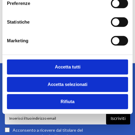
Preferenze
Statistiche
Marketing
Accetta tutti
Accetta selezionati
Iscriviti alla newsletter
Rifiuta
Tieniti sempre informato su notizie, eventi e promozioni!
Iscriviti
Iscriviti
alla
nostra
Acconsento a ricevere dal titolare del
newsletter: