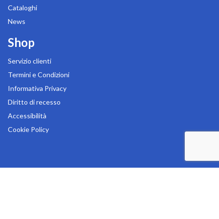
Cataloghi
News
Shop
Servizio clienti
Termini e Condizioni
Informativa Privacy
Diritto di recesso
Accessibilità
Cookie Policy
Copyright 2026
MR Digital s.r.l.
-
Sede legale in Via Liguria 76/78 - 20025 Legnano (MI)
-
Tel:
0331.545181
-
REA: MI-1153081
-
P.IVA: 07311000157
-