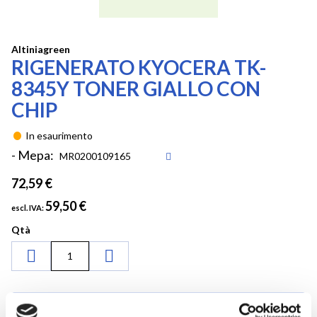
Vai
Altiniagreen
RIGENERATO KYOCERA TK-
all'inizio
della
8345Y TONER GIALLO CON
galleria
CHIP
di
immagini
In esaurimento
- Mepa:
72,59 €
59,50 €
Qtà
Aggiungi al preventivo