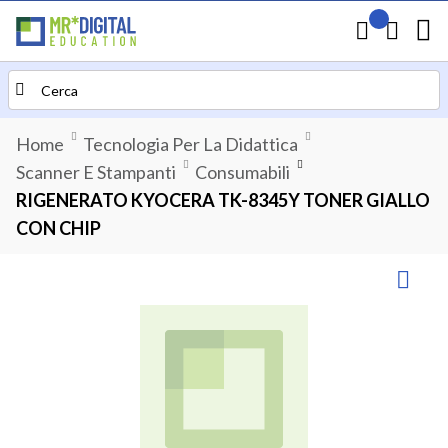
Il mio preven
Carrello
Search
Home
Tecnologia Per La Didattica
Scanner E Stampanti
Consumabili
RIGENERATO KYOCERA TK-8345Y TONER GIALLO
CON CHIP
Vai
alla
fine
della
galleria
di
immagini