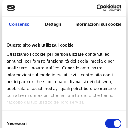
Aggiungi al carrello
Consenso
Dettagli
Informazioni sui cookie
Descrizione prodotto
Questo sito web utilizza i cookie
HP ProOne 240 G10 Desktop PC. Dimensioni diagonale schermo:
Utilizziamo i cookie per personalizzare contenuti ed
60,5 cm (23.8"), Tipologia HD: Full HD, Risoluzione del display: 1920
annunci, per fornire funzionalità dei social media e per
x 1080 Pixel, Tipo di pannello: IPS. Famiglia processore: Intel®
analizzare il nostro traffico. Condividiamo inoltre
Core™ i7. Memoria Interna: 16 GB, Tipo di RAM: DDR4-SDRAM.
informazioni sul modo in cui utilizzi il nostro sito con i
Capacità totale di archiviazione: 512 GB, Supporto di memoria:
SSD. Modello scheda grafica integrata: Intel Iris Xe Graphics.
nostri partner che si occupano di analisi dei dati web,
Fotocamera integrata. Sistema operativo incluso: Windows 11 Pro
pubblicità e social media, i quali potrebbero combinarle
con altre informazioni che hai fornito loro o che hanno
Devi acquistare tramite MEPA?
raccolto dal tuo utilizzo dei loro servizi.
Puoi cercare i prodotti su MEPA inserendo il codice:
Codice MEPA:
Selezione
Necessari
del
Vai a MEPA