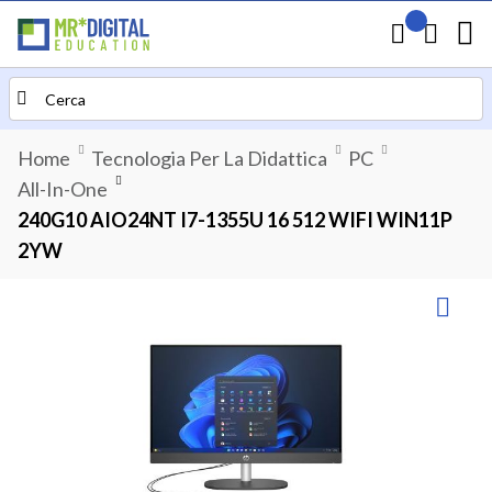
Il mio preven
Carrello
Search
Home
Tecnologia Per La Didattica
PC
All-In-One
240G10 AIO24NT I7-1355U 16 512 WIFI WIN11P
2YW
Vai
alla
fine
della
galleria
di
immagini