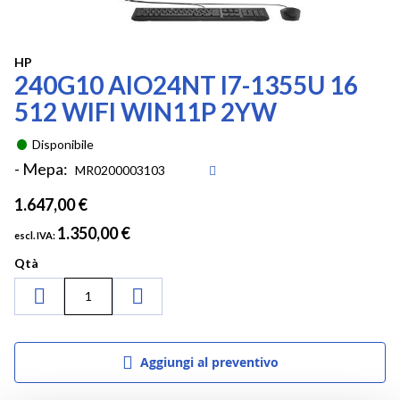
Vai
HP
240G10 AIO24NT I7-1355U 16
all'inizio
della
512 WIFI WIN11P 2YW
galleria
di
Disponibile
immagini
- Mepa:
1.647,00 €
1.350,00 €
Qtà
Aggiungi al preventivo