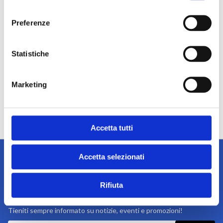
consenso
Preferenze
Statistiche
Marketing
Accetta tutti
Accetta selezionati
Rifiuta
Iscriviti alla newsletter
Tieniti sempre informato su notizie, eventi e promozioni!