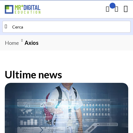
Il mio preven
Carrello
Search
Home
Axios
Ultime news