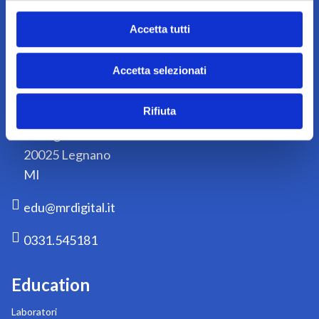
Iscriviti
Iscriviti
alla
Accetta tutti
nostra
Acconsento a ricevere dal titolare del
newsletter:
trattamento comunicazioni/newsletter per
Accetta selezionati
aggiornamenti su iniziative, prodotti e servizi.
Contatti
Rifiuta
Via Liguria 76/78
20025 Legnano
MI
edu@mrdigital.it
0331.545181
Education
Laboratori