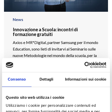
News
Innovazione a Scuola: incontri di
formazione gratuiti
Axios e MR*Digital, partner Samsung per il mondo
Education, sono lieti di invitarvi al Seminario sulle
nuove Metodologie nel mondo della scuola, per la
Didattica e per l’Amministrazione. FIRMA
GRAFOMETRICA | SEGRETERIA DIGITALE | E-
LEARNING | QUAKEBOTS | CORSI A.S.L. |
Consenso
Dettagli
Informazioni sui cookie
CLASSE DIGITALE SAMSUNG | CODING E
TINKERING Le prossime date: ASTI27 Novembre
[…]
Questo sito web utilizza i cookie
Utilizziamo i cookie per personalizzare contenuti ed
CONTINUA
annunci, per fornire funzionalità dei social media e per