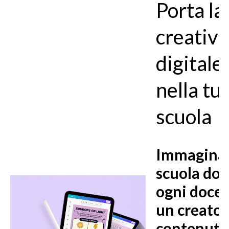
Porta la
creativi
digitale
nella tu
scuola
Immagina
scuola do
ogni docen
un creator
contenuti