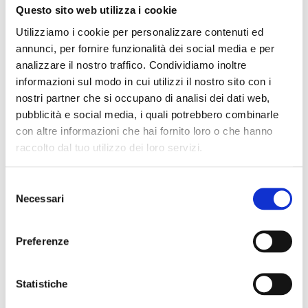
Questo sito web utilizza i cookie
Utilizziamo i cookie per personalizzare contenuti ed
annunci, per fornire funzionalità dei social media e per
analizzare il nostro traffico. Condividiamo inoltre
Scrivici per scoprire come
informazioni sul modo in cui utilizzi il nostro sito con i
nostri partner che si occupano di analisi dei dati web,
attivare Canva per la Scuola
pubblicità e social media, i quali potrebbero combinarle
gratuitamente
con altre informazioni che hai fornito loro o che hanno
raccolto dal tuo utilizzo dei loro servizi.
CONTATTACI
Selezione
Necessari
del
consenso
Preferenze
Affinity Education
Statistiche
Affinity offre una suite di strumenti avanzati per la