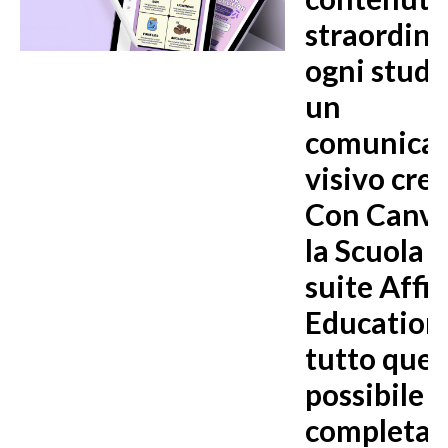
straordina
ogni stud
un
comunicat
visivo crea
Con Canva
la Scuola e
suite Affin
Education
tutto ques
possibile e
completa