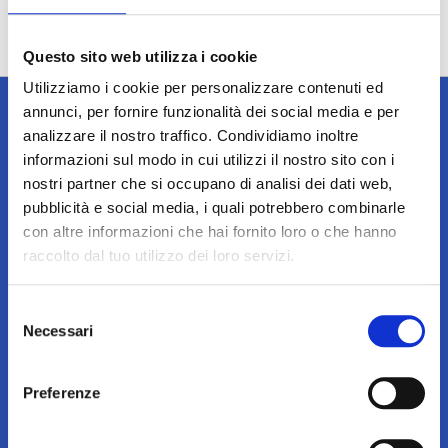
Questo sito web utilizza i cookie
Utilizziamo i cookie per personalizzare contenuti ed
annunci, per fornire funzionalità dei social media e per
analizzare il nostro traffico. Condividiamo inoltre
informazioni sul modo in cui utilizzi il nostro sito con i
Iscriviti alla newsletter
nostri partner che si occupano di analisi dei dati web,
pubblicità e social media, i quali potrebbero combinarle
Tieniti sempre informato su notizie, eventi e promozioni!
con altre informazioni che hai fornito loro o che hanno
Iscriviti
raccolto dal tuo utilizzo dei loro servizi.
Iscriviti
alla
nostra
Acconsento a ricevere dal titolare del
newsletter:
Selezione
trattamento comunicazioni/newsletter per
Necessari
del
aggiornamenti su iniziative, prodotti e servizi.
consenso
Contatti
Preferenze
Via Liguria 76/78
20025 Legnano