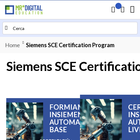
Il mio preven
Carrello
Search
Home
Siemens SCE Certification Program
Siemens SCE Certificat
FORMIAMOCI
CE
INSIEMENS...
INS
AUTOMAZIONE
AU
BASE
LIV