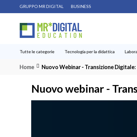
Salta
GRUPPO MR DIGITAL
BUSINESS
al
contenuto
Tutte le categorie
Tecnologia per la didattica
Labora
Home
Nuovo Webinar - Transizione Digitale:
Nuovo webinar - Transi