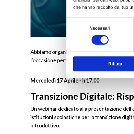
che hanno raccolto dal tuo uti
Selezione
Necessari
del
consenso
Abbiamo organizzato un nuovo webinar dedicat
l'occasione perfetta per scoprire i corsi offert
Rifiuta
Mercoledì 17 Aprile - h 17.00
Transizione Digitale: Ris
Un webinar dedicato alla presentazione dell'o
istituzioni scolastiche per la transizione digit
introduttivo.