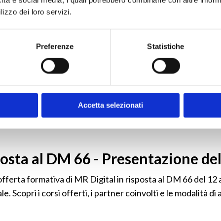
lizzo dei loro servizi.
Preferenze
Statistiche
o alle proposte formative che il nostro team di esperti ha
i, i partner coinvolti e le modalità di attivazione delle form
Accetta selezionati
posta al DM 66 - Presentazione de
fferta formativa di MR Digital in risposta al DM 66 del 12 a
ale. Scopri i corsi offerti, i partner coinvolti e le modalità 