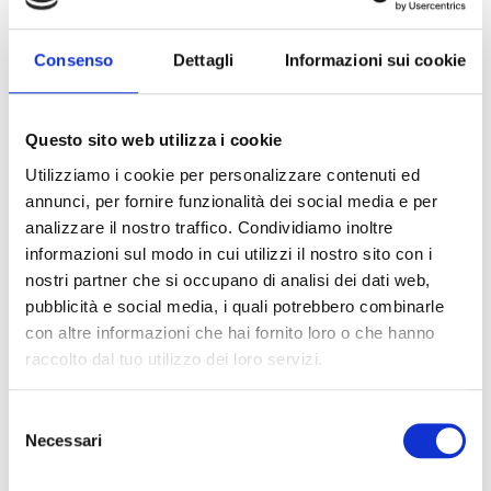
Consenso
Dettagli
Informazioni sui cookie
Stampante 3D 20x20x20 All-Inclusive
Questo sito web utilizza i cookie
Descrizione prodotto
Utilizziamo i cookie per personalizzare contenuti ed
Stampante 3D 20x20x20
comprensiva di
bobina di materiale
,
annunci, per fornire funzionalità dei social media e per
corso di formazione
e protezione
.
3DSHIELD
analizzare il nostro traffico. Condividiamo inoltre
Il pacchetto include inoltre
lacca
specifica per il piano di stampa e
informazioni sul modo in cui utilizzi il nostro sito con i
un
kit ugelli
completo per garantire la
nostri partner che si occupano di analisi dei dati web,
pubblicità e social media, i quali potrebbero combinarle
Devi acquistare tramite MEPA?
con altre informazioni che hai fornito loro o che hanno
Puoi cercare i prodotti su MEPA inserendo il codice:
raccolto dal tuo utilizzo dei loro servizi.
Codice MEPA:
Selezione
Vai a MEPA
Necessari
del
consenso