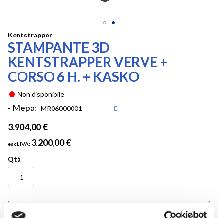
Vai
Kentstrapper
STAMPANTE 3D
all'inizio
della
KENTSTRAPPER VERVE +
galleria
CORSO 6 H. + KASKO
di
immagini
Non disponibile
- Mepa:
3.904,00 €
3.200,00 €
Qtà
Aggiungi al preventivo