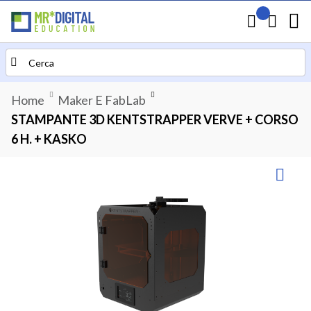
Il mio preven
Carrello
Search
Home
Maker E FabLab
STAMPANTE 3D KENTSTRAPPER VERVE + CORSO
6 H. + KASKO
Vai
alla
fine
della
galleria
di
immagini