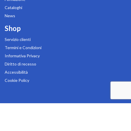
Cataloghi
News
Shop
Servizio clienti
Termini e Condizioni
Informativa Privacy
Diritto di recesso
Accessibilità
Cookie Policy
Copyright 2026
MR Digital s.r.l.
-
Sede legale in Via Liguria 76/78 - 20025 Legnano (MI)
-