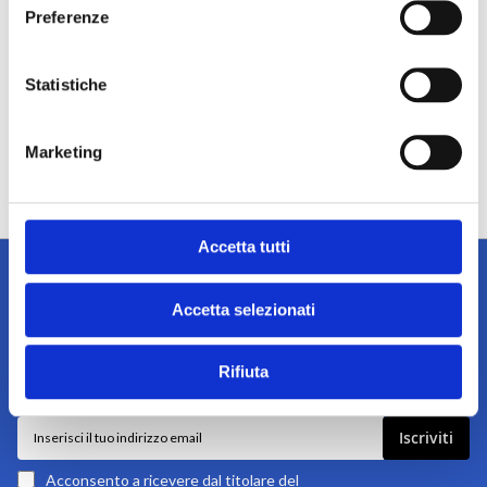
Preferenze
Statistiche
Marketing
Accetta tutti
Accetta selezionati
Iscriviti alla newsletter
Rifiuta
Tieniti sempre informato su notizie, eventi e promozioni!
Iscriviti
Iscriviti
alla
nostra
Acconsento a ricevere dal titolare del