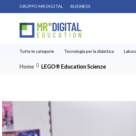
Salta
GRUPPO MR DIGITAL
BUSINESS
al
contenuto
Tutte le categorie
Tecnologia per la didattica
Labora
Home
LEGO® Education Scienze