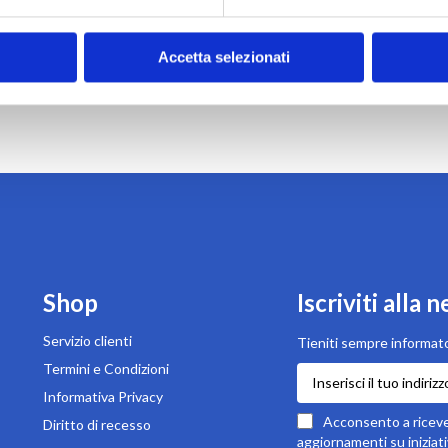
 Include 100 licenze con durata annuale (365
Accetta selezionati
Shop
Iscriviti alla 
Servizio clienti
Tieniti sempre informato
Termini e Condizioni
Iscriviti
alla
Informativa Privacy
nostra
Acconsento a ricever
Diritto di recesso
newsletter:
aggiornamenti su iniziati