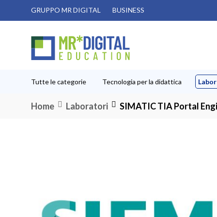
Salta
GRUPPO MR DIGITAL
BUSINESS
al
contenuto
Tutte le categorie
Tecnologia per la didattica
Labor
Home
Laboratori
SIMATIC TIA Portal Engi
Vai
alla
fine
della
galleria
di
immagini