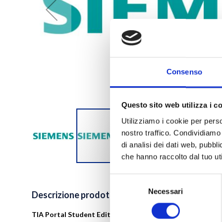
Consenso
Questo sito web utilizza i c
Utilizziamo i cookie per perso
nostro traffico. Condividiamo 
di analisi dei dati web, pubbl
che hanno raccolto dal tuo uti
Vai
all'inizio
Selezione
della
Necessari
del
Descrizione prodotto
galleria
consenso
di
TIA Portal Student Edition - 100 Licenze (OSD)
immagini