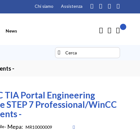
Chi siamo
Assistenza
Il mio pre
Carrello
News
Search
Search
ents -
 TIA Portal Engineering
e STEP 7 Professional/WinCC
ents -
- Mepa:
ile