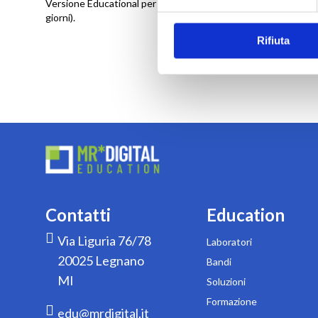
Versione Educational per Step 7 e WinCC via download (OSD).
giorni).
Rifiuta
Contatti
Education
Via Liguria 76/78
Laboratori
20025 Legnano
Bandi
MI
Soluzioni
Formazione
edu@mrdigital.it