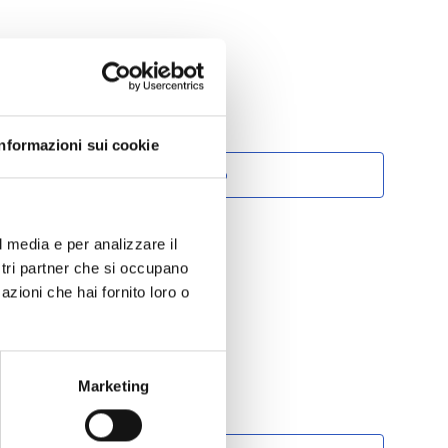
Informazioni sui cookie
Aggiungi al preventivo
l media e per analizzare il
ostri partner che si occupano
azioni che hai fornito loro o
tare tramite MEPA?
Marketing
rodotti su MEPA inserendo il codice:
A: