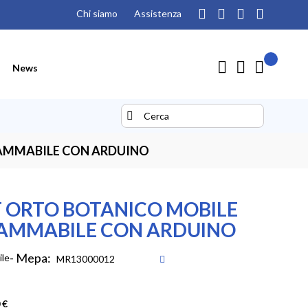
Chi siamo
Assistenza
Il mio pre
Carrello
News
Search
Search
AMMABILE CON ARDUINO
 ORTO BOTANICO MOBILE
AMMABILE CON ARDUINO
- Mepa:
ile
 €