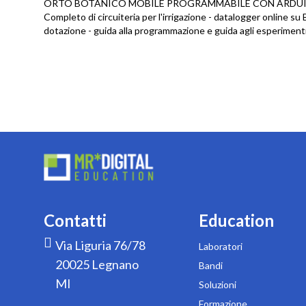
ORTO BOTANICO MOBILE PROGRAMMABILE CON ARDU
Completo di circuiteria per l'irrigazione - datalogger online s
dotazione - guida alla programmazione e guida agli esperimenti
Contatti
Education
Via Liguria 76/78
Laboratori
20025 Legnano
Bandi
MI
Soluzioni
Formazione