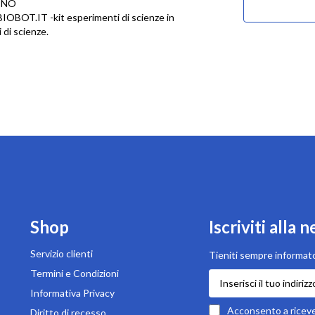
INO
u BIOBOT.IT -kit esperimenti di scienze in
 di scienze.
Shop
Iscriviti alla 
Servizio clienti
Tieniti sempre informato
Termini e Condizioni
Iscriviti
alla
Informativa Privacy
nostra
Acconsento a ricever
Diritto di recesso