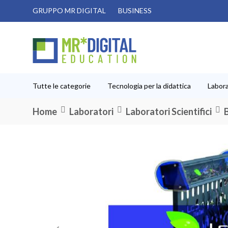
Salta
GRUPPO MR DIGITAL
BUSINESS
al
contenuto
Tutte le categorie
Tecnologia per la didattica
Labora
Home
Laboratori
Laboratori Scientifici
Vai
alla
fine
della
galleria
di
immagini