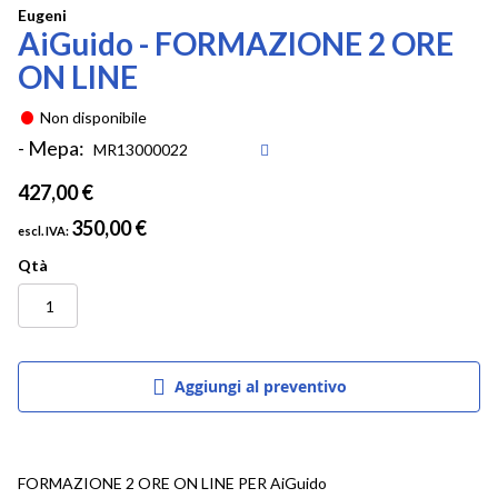
Vai
Eugeni
AiGuido - FORMAZIONE 2 ORE
all'inizio
della
ON LINE
galleria
di
Non disponibile
immagini
- Mepa:
427,00 €
350,00 €
Qtà
Aggiungi al preventivo
FORMAZIONE 2 ORE ON LINE PER AiGuido