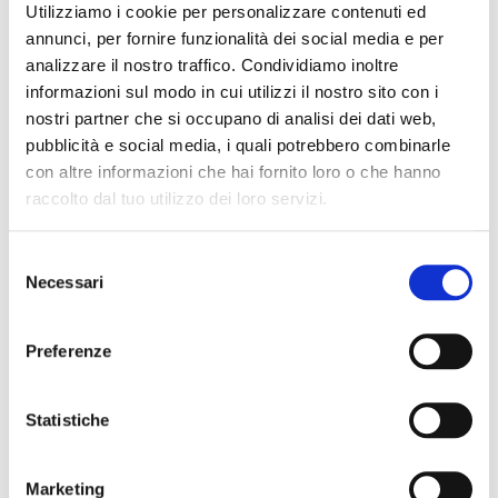
Utilizziamo i cookie per personalizzare contenuti ed
Relatori:
annunci, per fornire funzionalità dei social media e per
Alessio Procopio - Education Sales
analizzare il nostro traffico. Condividiamo inoltre
Manager, MR Digital
informazioni sul modo in cui utilizzi il nostro sito con i
Robert Widger - Global Education
nostri partner che si occupano di analisi dei dati web,
Director, Shape Robotics
pubblicità e social media, i quali potrebbero combinarle
Steen Lund - Chief Commercial Officer,
con altre informazioni che hai fornito loro o che hanno
raccolto dal tuo utilizzo dei loro servizi.
Shape Robotics
Giuseppe Coppola - Telemarketing,
Selezione
Shape Robotics
Necessari
del
consenso
ISCRIVITI
Preferenze
Statistiche
Marketing