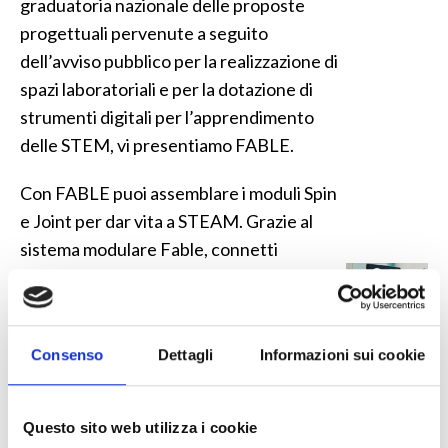
graduatoria nazionale delle proposte
progettuali pervenute a seguito
dell’avviso pubblico per la realizzazione di
spazi laboratoriali e per la dotazione di
strumenti digitali per l’apprendimento
delle STEM, vi presentiamo FABLE.
Con FABLE puoi assemblare i moduli Spin
e Joint per dar vita a STEAM. Grazie al
sistema modulare Fable, connetti
qualsiasi tipo di modulo programmabile e
costruisci infinite varianti diverse in pochi
secondi. Il sistema Fable è adatto
Consenso
Dettagli
Informazioni sui cookie
all’insegnamento della Matematica, delle
Scienze, dell’Inglese, dell’Informatica e a
STEAM.
Questo sito web utilizza i cookie