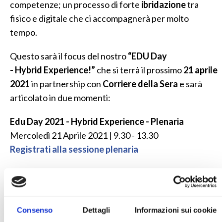
competenze; un processo di forte
ibridazione
tra
fisico e digitale che ci accompagnerà per molto
tempo.
Questo sarà il focus del nostro
“EDU Day
- Hybrid Experience!”
che si terrà il prossimo
21 aprile
2021
in partnership con
Corriere della Sera
e sarà
articolato in due momenti:
Edu Day 2021 - Hybrid Experience - Plenaria
Mercoledì 21 Aprile 2021 | 9.30 - 13.30
Registrati alla sessione plenaria
Un programma ricco di contenuti che vedrà la
partecipazione di ospiti d’eccellenza del mondo delle
istituzioni, tra cui Maria Cristina Messa, Ministra
Consenso
Dettagli
Informazioni sui cookie