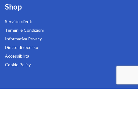
Shop
Servizio clienti
Termini e Condizioni
Informativa Privacy
Diritto di recesso
Accessibilità
Cookie Policy
Copyright 2026
MR Digital s.r.l.
-
Sede legale in Via Liguria 76/78 - 20025 Legnano (MI)
-
Tel:
0331.545181
-
REA: MI-1153081
-
P.IVA: 07311000157
-
Capitale sociale: € 100.000,00 i.v.