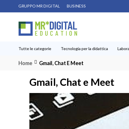
Salta
GRUPPO MR DIGITAL
BUSINESS
al
contenuto
Tutte le categorie
Tecnologia per la didattica
Labora
Home
Gmail, Chat E Meet
Gmail, Chat e Meet