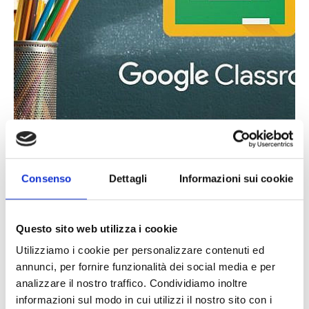
Il corso ha come obiettivo quello di creare,
organizzare e gestire una classe virtuale tra momenti
sincroni e asincroni.
Consenso
Dettagli
Informazioni sui cookie
Prerequisiti:
account di Gmail o Workspace
Questo sito web utilizza i cookie
Utilizziamo i cookie per personalizzare contenuti ed
annunci, per fornire funzionalità dei social media e per
analizzare il nostro traffico. Condividiamo inoltre
informazioni sul modo in cui utilizzi il nostro sito con i