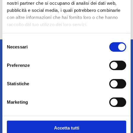
nostri partner che si occupano di analisi dei dati web,
pubblicità e social media, i quali potrebbero combinarle
con altre informazioni che hai fornito loro o che hanno
raccolto dal tuo utilizzo dei loro servizi.
Selezione
Necessari
del
consenso
Preferenze
Iscriviti alla newsletter
Tieniti sempre informato su notizie, eventi e promozioni!
Statistiche
Iscriviti
Iscriviti
alla
Marketing
nostra
Acconsento a ricevere dal titolare del
newsletter:
trattamento comunicazioni/newsletter per
aggiornamenti su iniziative, prodotti e servizi.
Accetta tutti
Contatti