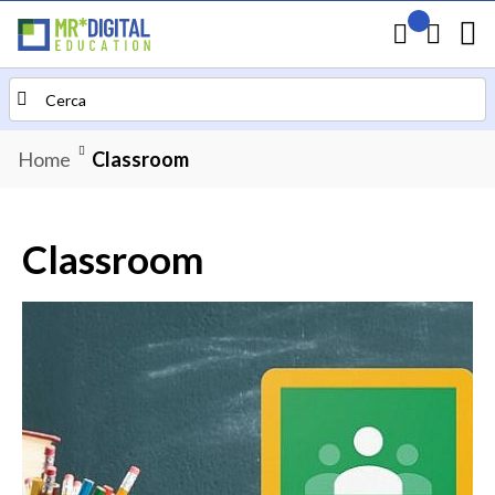
Il mio preven
Carrello
Search
Home
Classroom
Classroom