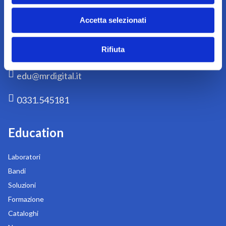
Accetta selezionati
Via Liguria 76/78
20025 Legnano
Rifiuta
MI
edu@mrdigital.it
0331.545181
Education
Laboratori
Bandi
Soluzioni
Formazione
Cataloghi