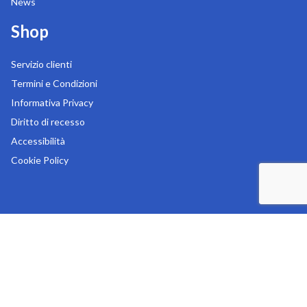
News
Shop
Servizio clienti
Termini e Condizioni
Informativa Privacy
Diritto di recesso
Accessibilità
Cookie Policy
Copyright 2026
MR Digital s.r.l.
-
Sede legale in Via Liguria 76/78 - 20025 Legnano (MI)
-
Tel:
0331.545181
-
REA: MI-1153081
-
P.IVA: 07311000157
-
Capitale sociale: € 100.000,00 i.v.