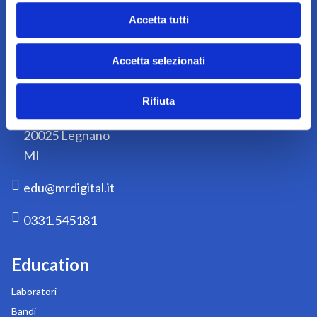
Iscriviti
alla
Accetta tutti
nostra
Acconsento a ricevere dal titolare del
newsletter:
trattamento comunicazioni/newsletter per
aggiornamenti su iniziative, prodotti e servizi.
Accetta selezionati
Contatti
Rifiuta
Via Liguria 76/78
20025 Legnano
MI
edu@mrdigital.it
0331.545181
Education
Laboratori
Bandi