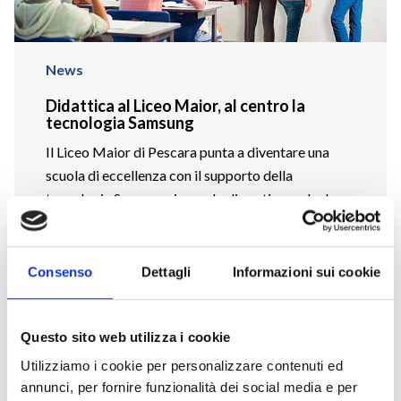
News
Didattica al Liceo Maior, al centro la
tecnologia Samsung
Il Liceo Maior di Pescara punta a diventare una
scuola di eccellenza con il supporto della
tecnologia Samsung, in grado di gestire anche la
didattica a distanza. Ne parliamo con Rosario
Sgroi, Direttore Scolastico Il Liceo Maior di
Pescara è una scommessa nata durante
Consenso
Dettagli
Informazioni sui cookie
l’emergenza Covid-19. “Dopo il periodo di
lockdown, […]
Questo sito web utilizza i cookie
CONTINUA
Utilizziamo i cookie per personalizzare contenuti ed
annunci, per fornire funzionalità dei social media e per