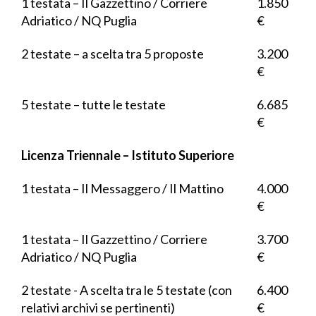
1 testata – Il Gazzettino / Corriere
1.850
Adriatico / NQ Puglia
€
2 testate – a scelta tra 5 proposte
3.200
€
5 testate – tutte le testate
6.685
€
Licenza Triennale – Istituto Superiore
1 testata – Il Messaggero / Il Mattino
4.000
€
1 testata – Il Gazzettino / Corriere
3.700
Adriatico / NQ Puglia
€
2 testate - A scelta tra le 5 testate (con
6.400
relativi archivi se pertinenti)
€