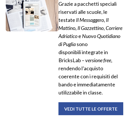
Grazie a pacchetti speciali
riservati alle scuole, le
testate
Il Messaggero
,
Il
Mattin
o,
Il Gazzettino
,
Corriere
Adriatico
e
Nuovo Quotidiano
di Puglia
sono
disponibili integrate in
BricksLab –
versione free
,
rendendo l’acquisto
coerente con i requisiti del
bando e immediatamente
utilizzabile in classe.
VEDI TUTTE LE OFFERTE