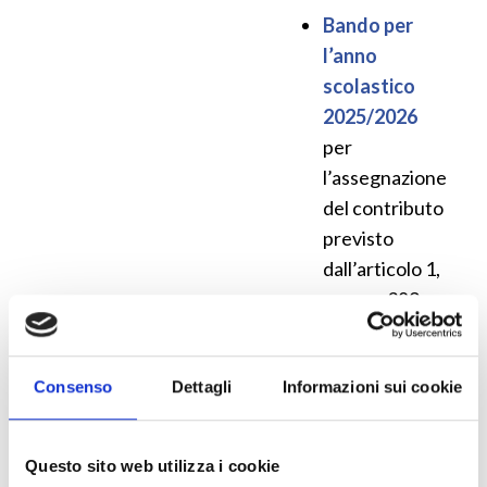
Bando per
l’anno
scolastico
2025/2026
per
l’assegnazione
del contributo
previsto
dall’articolo 1,
comma 389,
della legge 27
dicembre
Consenso
Dettagli
Informazioni sui cookie
2019, n. 160
Le istituzioni
scolastiche
Questo sito web utilizza i cookie