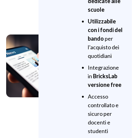
dedicate alle
scuole
Utilizzabile
con i fondi del
bando
per
l’acquisto dei
quotidiani
Integrazione
in
BricksLab
versione free
Accesso
controllato e
sicuro per
docenti e
studenti