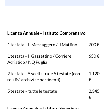
Licenza Annuale – Istituto Comprensivo
1 testata – Il Messaggero / Il Mattino
700 €
1 testata – Il Gazzettino / Corriere
650 €
Adriatico / NQ Puglia
2 testate - A scelta tra le 5 testate (con
1.120
relativi archivi se pertinenti)
€
5 testate – tutte le testate
2.345
€
Licenza Annuale – Istituto Superiore