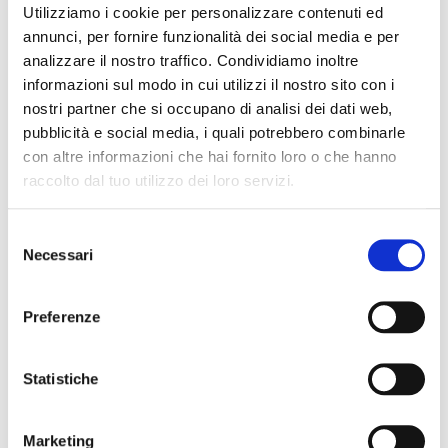
statali e
Utilizziamo i cookie per personalizzare contenuti ed
paritarie di
annunci, per fornire funzionalità dei social media e per
ogni ordine e
analizzare il nostro traffico. Condividiamo inoltre
informazioni sul modo in cui utilizzi il nostro sito con i
grado
nostri partner che si occupano di analisi dei dati web,
possono
pubblicità e social media, i quali potrebbero combinarle
richiedere un
con altre informazioni che hai fornito loro o che hanno
contributo
raccolto dal tuo utilizzo dei loro servizi.
fino al 90%
della spesa
Selezione
sostenuta per
Necessari
del
l’acquisto di
consenso
uno o più
Preferenze
abbonamenti
a giornali
Statistiche
quotidiani,
periodici e
Marketing