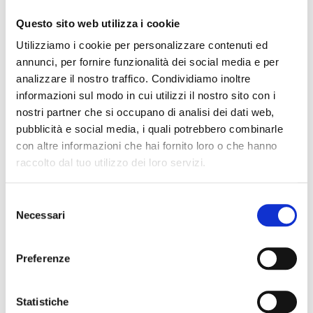
Questo sito web utilizza i cookie
Utilizziamo i cookie per personalizzare contenuti ed
annunci, per fornire funzionalità dei social media e per
analizzare il nostro traffico. Condividiamo inoltre
informazioni sul modo in cui utilizzi il nostro sito con i
nostri partner che si occupano di analisi dei dati web,
Informativa per trattamento di dati personali ai sensi del
pubblicità e social media, i quali potrebbero combinarle
GDPR 2016/679
*
con altre informazioni che hai fornito loro o che hanno
Acconsento al trattamento dei miei dati personali secondo
raccolto dal tuo utilizzo dei loro servizi.
l'informativa contenuta nella pagina
Privacy Policy
Proseguendo dichiaro di aver letto e compreso
Newsletter
Selezione
Necessari
del
Acconsento al trattamento dei miei dati personali per l'invio
di Newsletter, comunicazioni e offerte commerciali secondo il
consenso
punto 3.B della
Privacy Policy
Preferenze
Proseguendo dichiaro di aver letto e compreso
Phone
Questo campo serve per la convalida e dovrebbe essere lasciato
Statistiche
inalterato.