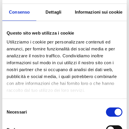
dell’insegnamento/apprendimento.
Consenso
Dettagli
Informazioni sui cookie
Relatore: Francesco Servidone
Questo sito web utilizza i cookie
ISCRIVITI
Utilizziamo i cookie per personalizzare contenuti ed
annunci, per fornire funzionalità dei social media e per
analizzare il nostro traffico. Condividiamo inoltre
informazioni sul modo in cui utilizzi il nostro sito con i
30 novembre - h 17:00
nostri partner che si occupano di analisi dei dati web,
pubblicità e social media, i quali potrebbero combinarle
FUTURA - 5 voci
con altre informazioni che hai fornito loro o che hanno
raccolto dal tuo utilizzo dei loro servizi.
autorevoli per la scuola
di domani
Selezione
Necessari
del
La scuola si trova di fronte a un momento
consenso
di svolta epocale, a un’opportunità senza