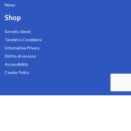
News
Shop
Servizio clienti
Termini e Condizioni
Informativa Privacy
Diritto di recesso
Accessibilità
Cookie Policy
Copyright 2026
MR Digital s.r.l.
-
Sede legale in Via Liguria 76/78 - 20025 Legnano (MI)
-
Tel:
0331.545181
-
REA: MI-1153081
-
P.IVA: 07311000157
-
Capitale sociale: € 100.000,00 i.v.