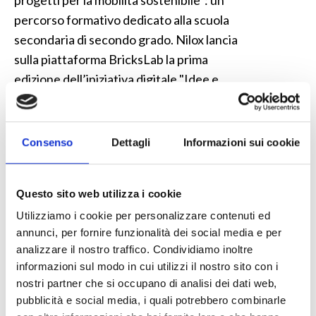
progetti per la mobilità sostenibile": un
percorso formativo dedicato alla scuola
secondaria di secondo grado. Nilox lancia
sulla piattaforma BricksLab la prima
edizione dell’iniziativa digitale "Idee e
progetti per la mobilità sostenibile", al fine
di promuovere negli studenti una
conoscenza più approfondita delle
Consenso
Dettagli
Informazioni sui cookie
tematiche legate alla mobilità e ai suoi
impatti sull’ambiente, oltre che introdurre
Questo sito web utilizza i cookie
le principali nozioni di sicurezza stradale. Il
progetto offre a studenti e docenti non
Utilizziamo i cookie per personalizzare contenuti ed
annunci, per fornire funzionalità dei social media e per
solo la possibilità di accedere
analizzare il nostro traffico. Condividiamo inoltre
gratuitamente a un percorso formativo
informazioni sul modo in cui utilizzi il nostro sito con i
online sul tema della mobilità sostenibile e
nostri partner che si occupano di analisi dei dati web,
sul futuro delle nostre città, ma promuove
pubblicità e social media, i quali potrebbero combinarle