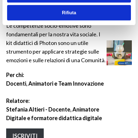
kit SEL e SEN per una
cittadinanza attiva
Rifiuta
Le competenze socio-emotive sono
fondamentali per la nostra vita sociale. I
kit didattici di Photon sono un utile
strumento per applicare strategie sulle
emozioni e sulle relazioni di una Comunità.
Per chi:
Docenti, Animatori e Team Innovazione
Relatore:
Stefania Altieri - Docente, Animatore
Digitale e formatore didattica digitale
ISCRIVITI