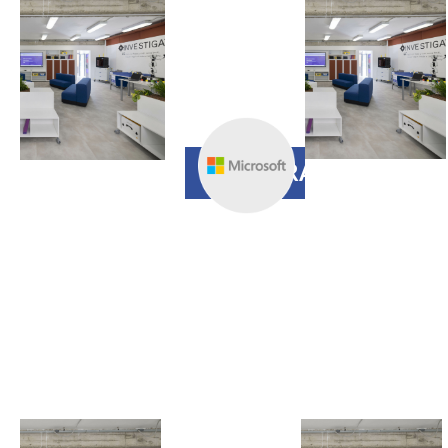
Apprendimento
inclusivo con
Microsoft
Teams
REGISTRAZIONE
10 SETTEMBRE
H 17.00
Chrome
Education
Upgrade: