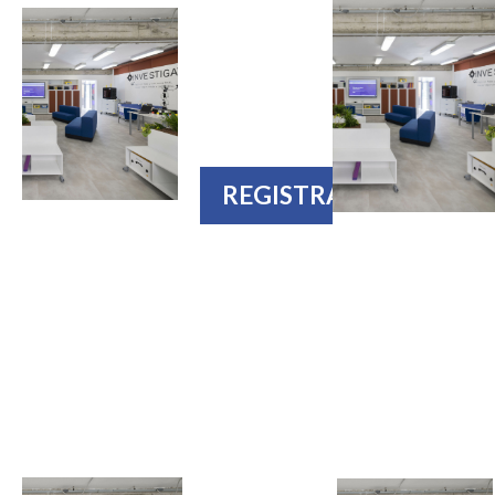
Fondi e progetti
PNRR per le
scuole paritarie
REGISTRAZIONE
26 SETTEMBRE
H 17.00