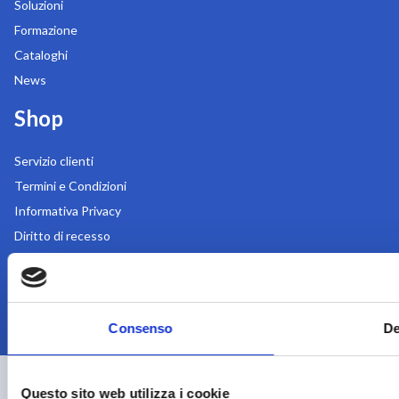
Soluzioni
Formazione
Cataloghi
News
Shop
Servizio clienti
Termini e Condizioni
Informativa Privacy
Diritto di recesso
Accessibilità
Cookie Policy
Consenso
De
Copyright 2026
Questo sito web utilizza i cookie