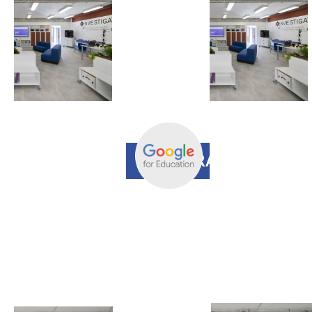
Potenzia la
Scuola con l'uso
dei
Chromebook
gestiti
REGISTRAZIONE
10 LUGLIO
H 14.30