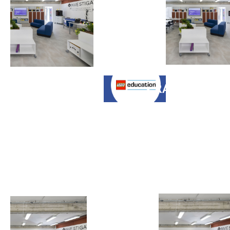
STEAM con le
soluzioni
LEGO®
Education
REGISTRAZIONE
23 MAGGIO
H 9.30
Ambienti di
Apprendimento