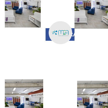
innovativi per
una rete
innovativa
REGISTRAZIONE
16 MAGGIO
H 15.00
Minecraft e le
soluzioni
Microsoft:
benessere per