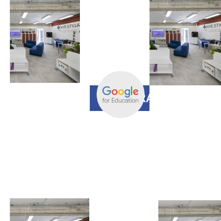
Insegnare nella
Scuola 4.0:
device semplici
e adatti ad ogni
uso
REGISTRAZIONE
28 GIUGNO
H 16.00
Unisciti alla