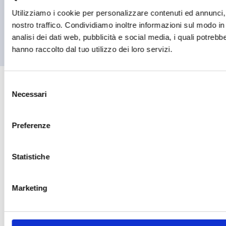
MR Digital s.r.l.
-
Utilizziamo i cookie per personalizzare contenuti ed annunci, p
Sede legale in Via Liguria 76/78 - 20025 Legnano (MI)
-
nostro traffico. Condividiamo inoltre informazioni sul modo in c
Tel:
0331.545181
-
REA: MI-1153081
-
P.IVA: 07311000157
-
Capitale sociale: € 100.000,00 i.v.
analisi dei dati web, pubblicità e social media, i quali potreb
hanno raccolto dal tuo utilizzo dei loro servizi.
Selezione
Necessari
del
consenso
Preferenze
Statistiche
Marketing