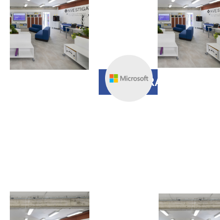
community
MIEE e cambia il
tuo modo di
insegnare
REGISTRAZIONE
5 GIUGNO
H 15.00
Sviluppare le
competenze