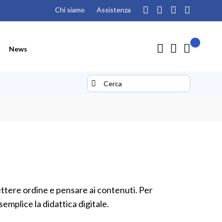
Chi siamo
Assistenza
Il mio pre
Carrello
News
Search
Search
ttere ordine e pensare ai contenuti. Per
emplice la didattica digitale.