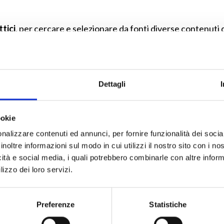
tici
, per cercare e selezionare da fonti diverse contenuti d
to
, per aggregare i contenuti (
bricks
) e creare lezioni multi
per utilizzare il web in modo attuale, consapevole e sicuro.
Dettagli
 mirata di contenuti didattici scegliendo tra tre fonti disti
lizzati da scuole e docenti e un’attenta selezione delle miglio
ookie
nalizzare contenuti ed annunci, per fornire funzionalità dei socia
zioni e test mixando testi, video, esercizi, immagini, audio,
inoltre informazioni sul modo in cui utilizzi il nostro sito con i n
icità e social media, i quali potrebbero combinarle con altre inform
rincipali piattaforme didattiche adottate dalle scuole
(c
lizzo dei loro servizi.
tudenti, permettendo la condivisione dei contenuti con un se
Preferenze
Statistiche
t