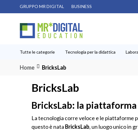
Salta
GRUPPO MR DIGITAL
BUSINESS
al
contenuto
Tutte le categorie
Tecnologia per la didattica
Labora
Home
BricksLab
BricksLab
BricksLab: la piattaforma 
La tecnologia corre veloce e le piattaforme 
questo è nata
BricksLab
, un luogo unico in g