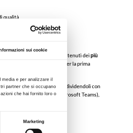
i qualità
mediali e interattive
Informazioni sui cookie
nte. Sono infatti raccolti i contenuti dei
più
ri risorse reperibili sul web. Per la prima
l media e per analizzare il
 tour virtuali e animazioni, condividendoli con
ostri partner che si occupano
azioni che hai fornito loro o
ome Google Classroom e Microsoft Teams),
mplice clic.
Marketing