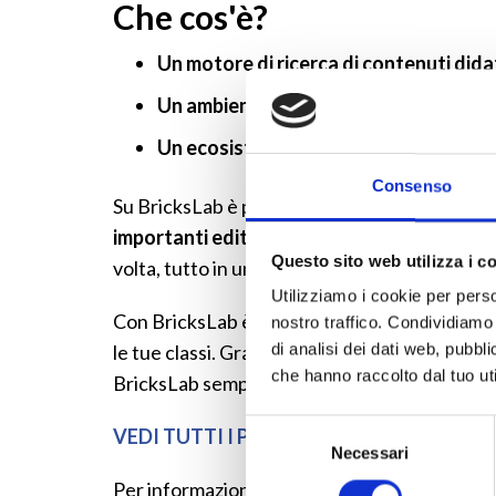
Che cos'è?
Un motore di ricerca di contenuti didat
Un ambiente di lavoro e apprendimen
Un ecosistema didattico formativo
, 
Consenso
Su BricksLab è possibile effettuare una ricerca
importanti editori scolastici
, i materiali rea
Questo sito web utilizza i c
volta, tutto in un unico ambiente.
Utilizziamo i cookie per perso
Con BricksLab è inoltre possibile realizzare le
nostro traffico. Condividiamo 
di analisi dei dati web, pubbl
le tue classi. Grazie all’
integrazione con le p
che hanno raccolto dal tuo uti
BricksLab semplifica il lavoro di docenti e s
Selezione
VEDI TUTTI I PIANI BRICKSLAB
Necessari
del
consenso
Per informazioni e richieste:
info@brickslab.i